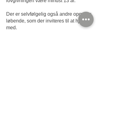
lovgivningen være mindst 13 år.
Der er selvfølgelig også andre opgaver
løbende, som der inviteres til at hjælpe
med.
Er du interesseret i bestyrelsesarbejde
hører vi også gerne om det.
Til information, så hjemsøges der
naturligvis børneattest på alle hjælpere
i foreningen.
Hvad får du for at være frivillig i
Skyttekreds Bjerringbro?
Der er mange glæder ved at arbejde
med skytter. Det føles ubeskriveligt, når
en skytte lykkes med aftrækket, eller
laver sin første bevidste 10’er.
Vi holder nogle arrangementer for
vores frivillige. Eksempler kunne være