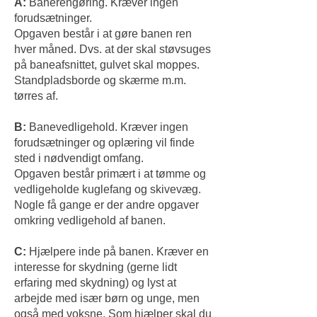
A:
Banerengøring. Kræver ingen
forudsætninger.
Opgaven består i at gøre banen ren
hver måned. Dvs. at der skal støvsuges
på baneafsnittet, gulvet skal moppes.
Standpladsborde og skærme m.m.
tørres af.
B:
Banevedligehold. Kræver ingen
forudsætninger og oplæring vil finde
sted i nødvendigt omfang.
Opgaven består primært i at tømme og
vedligeholde kuglefang og skivevæg.
Nogle få gange er der andre opgaver
omkring vedligehold af banen.
C:
Hjælpere inde på banen. Kræver en
interesse for skydning (gerne lidt
erfaring med skydning) og lyst at
arbejde med især børn og unge, men
også med voksne. Som hjælper skal du