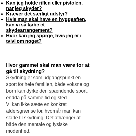
Kan jeg holde riflen eller pistolen,
når jeg skyder?
Kræver det særligt udstyr?
Hvis man skal have en hyggeaften,
kan vi så købe et
skydearrangement?
Hvor kan jeg spørge, hvis jeg er i
tvivl om noget?
Hvor gammel skal man være for at
gå til skydning?
Skydning er som udgangspunkt en
sport for hele familien, både voksne og
børn kan dyrke den spændende sport,
endda på samme tid og sted.
Vi kan ikke sætte en konkret
aldersgrænse for, hvornår man kan
starte til skydning. Det afhænger af
både den mentale og fysiske
modenhed.