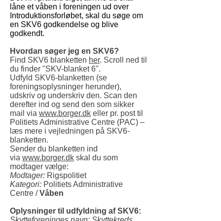
låne et våben i foreningen ud over
Introduktionsforløbet, skal du søge om
en SKV6 godkendelse og blive
godkendt.
Hvordan søger jeg en SKV6?
Find SKV6 blanketten
her
.
Scroll ned til
du finder "SKV-blanket 6".
Udfyld SKV6-blanketten (se
foreningsoplysninger herunder),
udskriv og underskriv den. Scan den
derefter ind og send den som sikker
mail via
www.borger.dk
eller pr. post til
Politiets Administrative Centre (PAC) –
læs mere i vejledningen på SKV6-
blanketten.
Sender du blanketten ind
via
www.borger.dk
skal du som
modtager vælge:
Modtager
:
Rigspolitiet
Kategori:
Politiets Administrative
Centre /
Våben
Oplysninger til udfyldning af SKV6:
Skytteforeninges navn: Skyttekreds