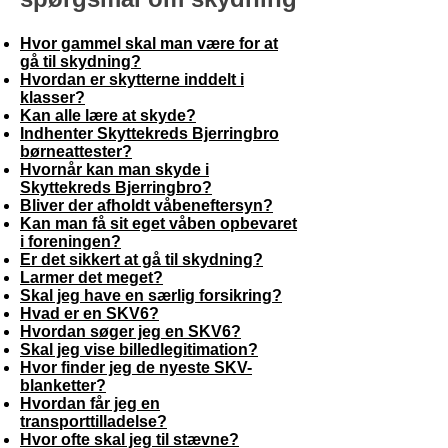
Hvor gammel skal man være for at
gå til skydning?
Hvordan er skytterne inddelt i
klasser?
Kan alle lære at skyde?
Indhenter Skyttekreds Bjerringbro
børneattester?
Hvornår kan man skyde i
Skyttekreds Bjerringbro?
Bliver der afholdt våbeneftersyn?
Kan man få sit eget våben opbevaret
i foreningen?
Er det sikkert at gå til skydning?
Larmer det meget?
Skal jeg have en særlig forsikring?
Hvad er en SKV6?
Hvordan søger jeg en SKV6?
Skal jeg vise billedlegitimation?
Hvor finder jeg de nyeste SKV-
blanketter?
Hvordan får jeg en
transporttilladelse?
Hvor ofte skal jeg til stævne?