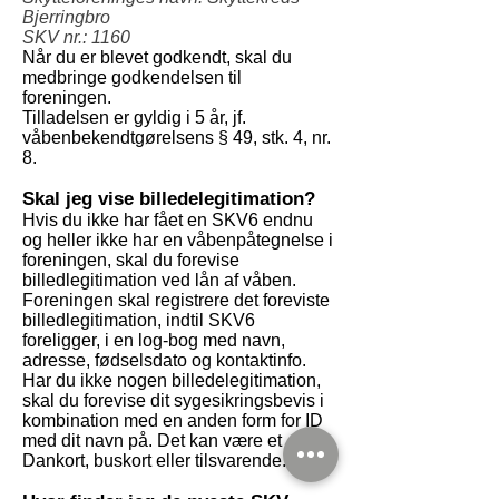
Bjerringbro
SKV nr.: 1160
Når du er blevet godkendt, skal du
medbringe godkendelsen til
foreningen.
Tilladelsen er gyldig i 5 år, jf.
våbenbekendtgørelsens § 49, stk. 4, nr.
8.
Skal jeg vise billedelegitimation?
Hvis du ikke har fået en SKV6 endnu
og heller ikke har en våbenpåtegnelse i
foreningen, skal du forevise
billedlegitimation ved lån af våben.
Foreningen skal registrere det foreviste
billedlegitimation, indtil SKV6
foreligger, i en log-bog med navn,
adresse, fødselsdato og kontaktinfo.
Har du ikke nogen billedelegitimation,
skal du forevise dit sygesikringsbevis i
kombination med en anden form for ID
med dit navn på. Det kan være et
Dankort, buskort eller tilsvarende.