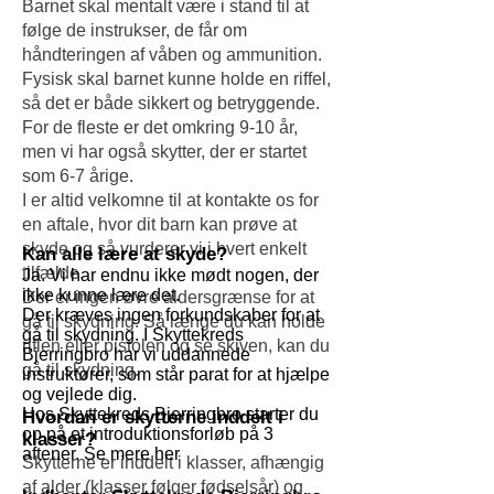
Barnet skal mentalt være i stand til at
følge de instrukser, de får om
håndteringen af våben og ammunition.
Fysisk skal barnet kunne holde en riffel,
så det er både sikkert og betryggende.
For de fleste er det omkring 9-10 år,
men vi har også skytter, der er startet
som 6-7 årige.
I er altid velkomne til at kontakte os for
en aftale, hvor dit barn kan prøve at
skyde og så vurderer vi i hvert enkelt
Kan alle lære at skyde
?
tilfælde.
Ja. Vi har endnu ikke mødt nogen, der
ikke kunne lære
det.
Der er ingen øvre aldersgrænse for at
Der kræves ingen forkundskaber for at
gå til skydning. Så længe du kan holde
gå til skydning. I Skyttekreds
riflen eller pistolen og se skiven, kan du
Bjerringbro har vi uddannede
gå til skydning.
instruktører, som står parat for at hjælpe
og vejlede dig.
Hos Skyttekreds Bjerringbro starter du
Hvordan er skytterne inddelt i
op på et introduktionsforløb på 3
klasser?
aftener. Se mere her
Skytterne er inddelt i klasser, afhængig
af alder (klasser følger fødselsår) og