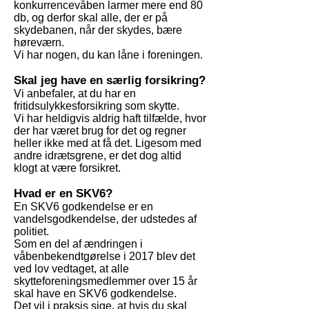
konkurrencevåben larmer mere end 80
db, og derfor skal alle, der er på
skydebanen, når der skydes, bære
høreværn.
Vi har nogen, du kan låne i foreningen.
Skal jeg have en særlig forsikring?
Vi anbefaler, at du har en
fritidsulykkesforsikring som skytte.
Vi har heldigvis aldrig haft tilfælde, hvor
der har været brug for det og regner
heller ikke med at få det. Ligesom med
andre idrætsgrene, er det dog altid
klogt at være forsikret.
Hvad er en SKV6?
En SKV6 godkendelse er en
vandelsgodkendelse, der udstedes af
politiet.
Som en del af ændringen i
våbenbekendtgørelse i 2017 blev det
ved lov vedtaget, at alle
skytteforeningsmedlemmer over 15 år
skal have en SKV6 godkendelse.
Det vil i praksis sige, at hvis du skal