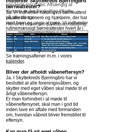
Indhenter Skyttekreds Bjerringbro
opnåede resultater. Afhængig af
børneattester?
klassen er der forskellige tilladte
Ja. Vi indhenter naturligvis børneattest
skydestillinger.
på alle de trænere og hjælpere, der har
med børn og unge at gøre. Vi indhenter
Her er et eksempel på klasseinddeling:
rutinemæssigt børneattester hvert år i
starten af vintersæsonen.
Hvornår kan man skyde i
Skyttekreds Bjerringbro?
Se træningsaftener m.m. i vores
kalender
.
Bliver der afholdt våbeneftersyn?
Ja. I Skyttekreds Bjerringbro har vi
besluttet at alle foreningsvåben, og
skytter med eget våben skal møde til et
årligt våbeneftersyn.
Er man forhindret i at møde til
våbeneftersynet, skal man i god tid
inden lave en aftale med formanden
om, hvordan våbnet bliver fremstillet til
eftersyn.
Kan man få sit eget våben